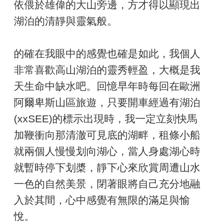
依偎於雄偉的大山旁邊，方才得以顯現出
湖泊的清靜與靈氣般。
的確在我眼中的感覺也確是如此，我個人
非常喜歡高山湖泊的靈秀輕盈，大概是我
天生命中缺水吧。回憶早年時每回在歐洲
阿爾卑斯山區旅遊，只要開車經過有湖泊
(xxSEE)的標示出現時，我一定立刻快馬
加鞭衝向那清澈可見底的湖畔，租條小船
就兩個人慢慢划向湖心，當人身處湖心時
就暫時停下划槳，靜下心來欣賞周遭山水
一色的自然美景，閉著眼將自己充分地融
入於其間，心中感覺有無限的滿足與愉
悅。