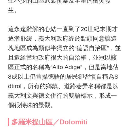
生不少的山區武裝抗暴及零星的衝突發
生。
這永遠難解的心結一直到了20世紀末期才
逐漸舒緩，義大利政府終於點頭同意讓這
塊地區成為類似半獨立的“德語自治區”，並
且還給當地政府很大的自治權，並冠以該
區正式的名稱為“Alto Adige”，但是當地佔
8成以上仍舊操德語的居民卻習慣自稱為S
dtirol，所有的鄉鎮、道路巷弄名稱都是以
義大利文與德文併行的雙語標示，形成一
個很特殊的景觀。
多羅米提山區／Dolomiti