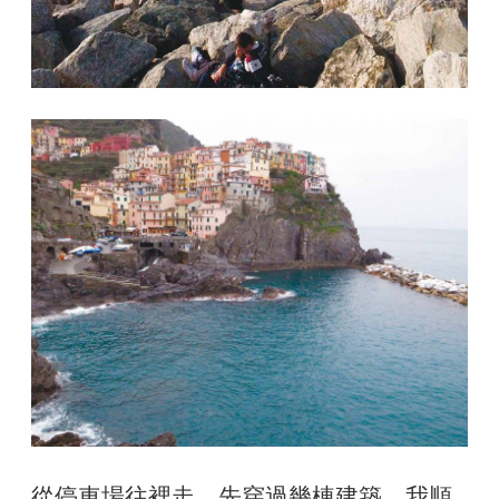
從停車場往裡走，先穿過幾棟建築，我順