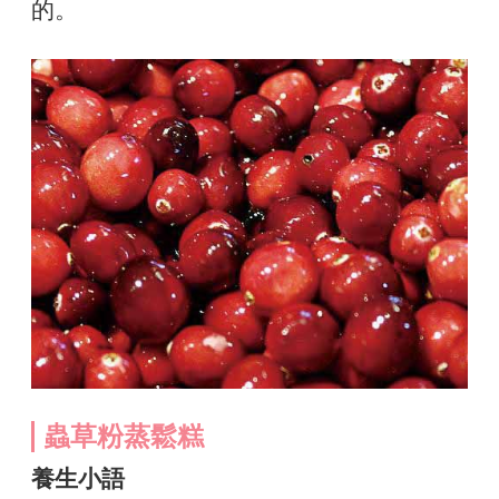
的。
蟲草粉蒸鬆糕
養生小語