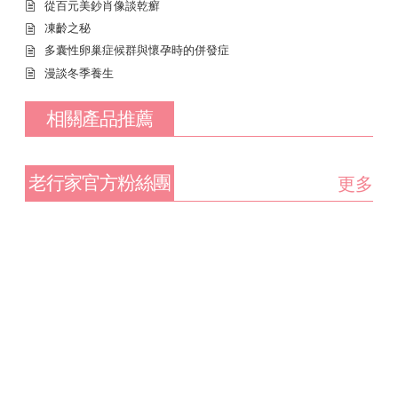
從百元美鈔肖像談乾癬
凍齡之秘
多囊性卵巢症候群與懷孕時的併發症
漫談冬季養生
相關產品推薦
老行家官方粉絲團
更多