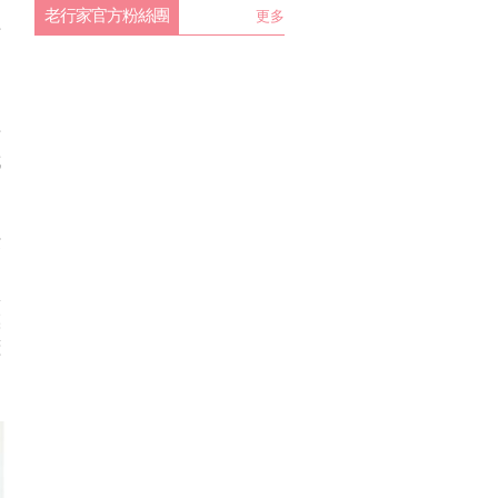
老行家官方粉絲團
更多
要
和
對
成
費
到
飯
讓
櫃