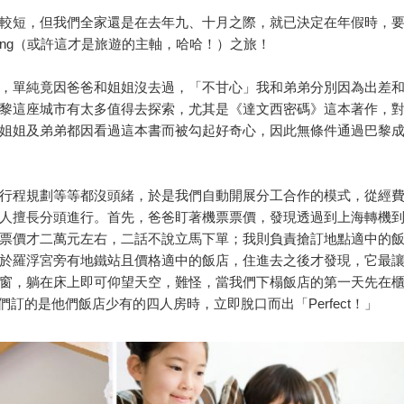
較短，但我們全家還是在去年九、十月之際，就已決定在年假時，
ping（或許這才是旅遊的主軸，哈哈！）之旅！
，單純竟因爸爸和姐姐沒去過，「不甘心」我和弟弟分別因為出差
黎這座城市有太多值得去探索，尤其是《達文西密碼》這本著作，
姐姐及弟弟都因看過這本書而被勾起好奇心，因此無條件通過巴黎
行程規劃等等都沒頭緒，於是我們自動開展分工合作的模式，從經
人擅長分頭進行。首先，爸爸盯著機票票價，發現透過到上海轉機
票價才二萬元左右，二話不說立馬下單；我則負責搶訂地點適中的
於羅浮宮旁有地鐵站且價格適中的飯店，住進去之後才發現，它最
窗，躺在床上即可仰望天空，難怪，當我們下榻飯店的第一天先在
我們訂的是他們飯店少有的四人房時，立即脫口而出「Perfect！」