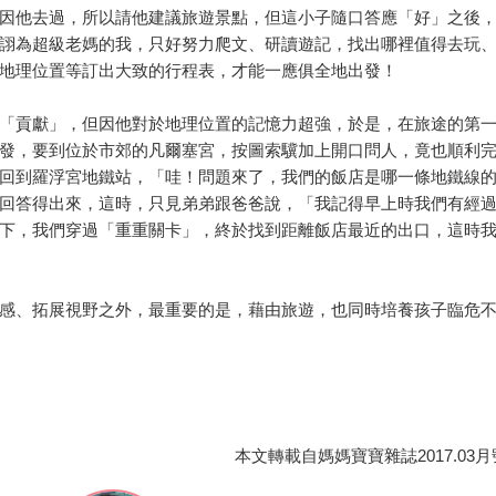
因他去過，所以請他建議旅遊景點，但這小子隨口答應「好」之後
詡為超級老媽的我，只好努力爬文、研讀遊記，找出哪裡值得去玩
地理位置等訂出大致的行程表，才能一應俱全地出發！
「貢獻」，但因他對於地理位置的記憶力超強，於是，在旅途的第
發，要到位於市郊的凡爾塞宮，按圖索驥加上開口問人，竟也順利
回到羅浮宮地鐵站，「哇！問題來了，我們的飯店是哪一條地鐵線
回答得出來，這時，只見弟弟跟爸爸說，「我記得早上時我們有經
下，我們穿過「重重關卡」，終於找到距離飯店最近的出口，這時
感、拓展視野之外，最重要的是，藉由旅遊，也同時培養孩子臨危
本文轉載自媽媽寶寶雜誌2017.03月