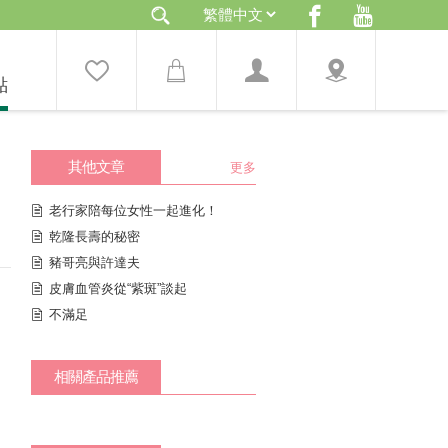
點
其他文章
更多
老行家陪每位女性一起進化！
乾隆長壽的秘密
豬哥亮與許達夫
皮膚血管炎從“紫斑”談起
不滿足
相關產品推薦