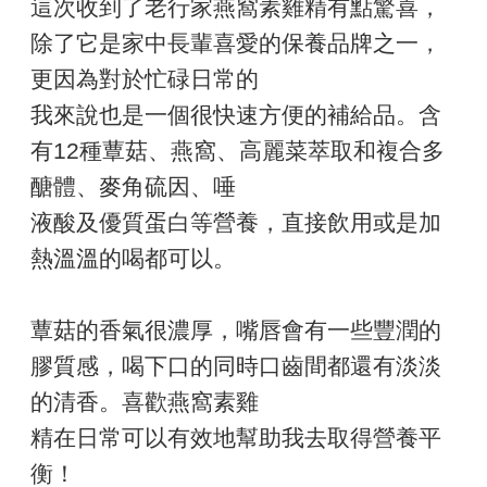
這次收到了老行家燕窩素雞精有點驚喜，
除了它是家中長輩喜愛的保養品牌之一，
更因為對於忙碌日常的
我來說也是一個很快速方便的補給品。含
有12種蕈菇、燕窩、高麗菜萃取和複合多
醣體、麥角硫因、唾
液酸及優質蛋白等營養，直接飲用或是加
熱溫溫的喝都可以。
蕈菇的香氣很濃厚，嘴唇會有一些豐潤的
膠質感，喝下口的同時口齒間都還有淡淡
的清香。喜歡燕窩素雞
精在日常可以有效地幫助我去取得營養平
衡！