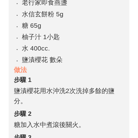
老行家即食燕盞
水信玄餅粉 5g
糖 65g
柚子汁 1小匙
水 400cc.
鹽漬櫻花 數朵
做法
步驟 1
鹽漬櫻花用水沖洗2次洗掉多餘的鹽
分。
步驟 2
糖加入水中煮滾後關火。
步驟 3