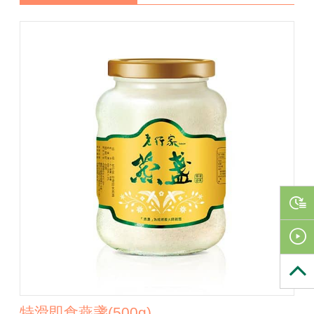
特滑即食燕盞(500g)