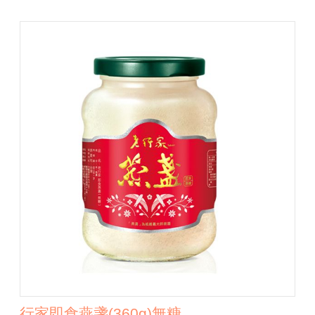
行家即食燕盞(360g)無糖