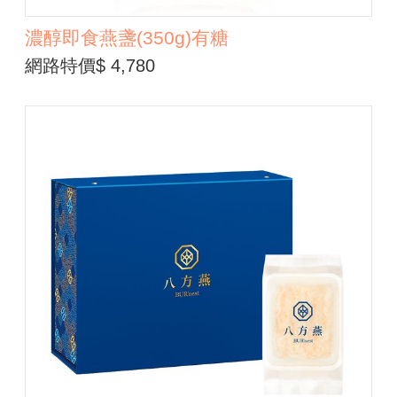
濃醇即食燕盞(350g)有糖
網路特價$ 4,780