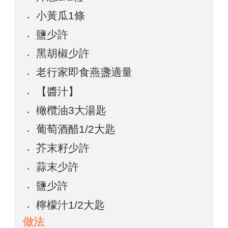
小黃瓜1條
鹽少許
黑胡椒少許
老行家即食燕盞適量
【醬汁】
橄欖油3大湯匙
葡萄酒醋1/2大匙
芥末籽少許
蒜末少許
鹽少許
檸檬汁1/2大匙
做法